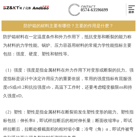
0574-63596699
防护箱的材料主要有哪些？主要的作用是什麽？
防护箱材料在一定温度条件和外力作用下，抵抗变形和断裂的能力称
为材料的力学性能。锅炉、压力容器用材料的常规力学性能指标主要
包括：强度、硬度、塑性和韧性等。
（1）强度：强度是指金属材料在外力作用下对变形或断裂的抗力。强
度指标是设计中决定许用应力的重要依据，常用的强度指标有屈服强
度σS或σ0.2和抗拉强度σb，高温下工作时，还要考虑蠕变极限σn和持
久强度σD。
（2）塑性：塑性是指金属材料在断裂前发生塑性变形的能力。塑性指
标包括：伸长率δ，即试样拉断后的相对伸长量；断面收缩率ψ，即试
样拉断后，拉断处横截面积的相对缩小量；冷弯（角）α，即试件被弯