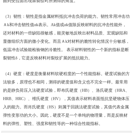
曲到受拉面出现条裂纹时所测得的角度。
（3）韧性：韧性是指金属材料抵抗冲击负荷的能力。韧性常用冲击功
Ａk和冲击韧性值αk表示。Αk值或αk值除反映材料的抗冲击性能外，
还对材料的一些缺陷很敏感，能灵敏地反映出材料品质、宏观缺陷和
显微组织方面的微小变化。而且Ａk对材料的脆性转化情况十分敏感，
低温冲击试验能检验钢的冷脆性。 表示材料韧性的一个新的指标是断
裂韧性δ，它是反映材料对裂纹扩展的抵抗能力。
（4）硬度：硬度是衡量材料软硬程度的一个性能指标。硬度试验的方
法较多，原理也不相同，测得的硬度值和含义也不完全一样。最常用
的是静负荷压入法硬度试验，即布氏硬度（HB）、洛氏硬度（HRA、
HRB、HRC）、维氏硬度（HV），其值表示材料表面抵抗坚硬物体压
入的能力。而肖氏硬度（HS）则属于回跳法硬度试验，其值代表金属
弹性变形功的大小。因此，硬度不是一个单纯的物理量，而是反映材
料的弹性、塑性、强度和韧性等的一种综合性能指标。