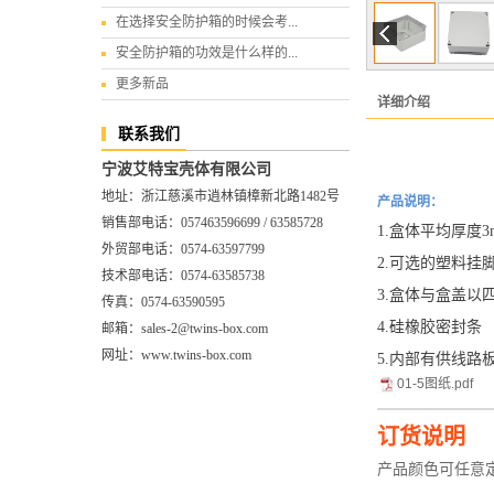
在选择安全防护箱的时候会考...
安全防护箱的功效是什么样的...
更多新品
详细介绍
联系我们
宁波艾特宝壳体有限公司
地址：浙江慈溪市逍林镇樟新北路1482号
产品说明：
销售部电话：057463596699 / 63585728
1.盒体平均厚度
外贸部电话：0574-63597799
2.可选的塑料
技术部电话：0574-63585738
3.盒体与盒盖以
传真：0574-63590595
4.硅橡胶密封条
邮箱：sales-2@twins-box.com
网址：www.twins-box.com
5.内部有供线路
01-5图纸.pdf
—————
订货说明
产品颜色可任意