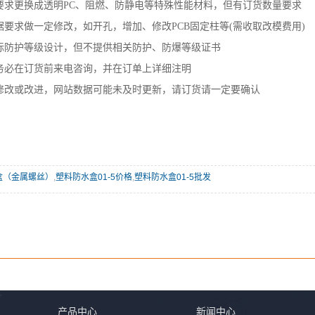
要求更换成透明PC、阻燃、防静电等特殊性能材料，但有订货数量要求
要求做一定修改，如开孔，增加、修改PCB固定柱等(需收取改模费用)
标防护等级设计，但不提供相关防护、防爆等级证书
务必在订货前来电咨询，并在订单上详细注明
修改或改进，网站数据可能未及时更新，请订货请一定要确认
盒（金属螺丝）
,
塑料防水盒01-5价格
,
塑料防水盒01-5批发
产品中心
新闻中心