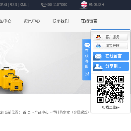
地图
|
RSS
|
XML
|
400-1107090
ENGLISH
品中心
资讯中心
联系我们
在线留言
公司新闻
联系我们
客户服务
淘宝旺旺
行业新闻
深圳办事处
在
在线留言
线
技术知识
上海办事处
客
分享到...
服
北京办事处
杭州办事处
南京办事处
西安办事处
扫描二维码
您的当前位置：
首 页
>
产品中心
>
塑料防水盒（金属螺丝）
辽宁办事处