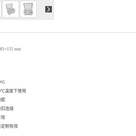
85
×155
mm
65
60℃温度下使用
墙壁
锁扣连接
有效
量定制有效