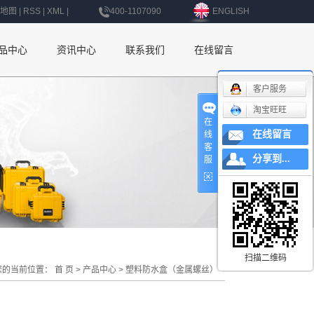
地图
|
RSS
|
XML
|
400-1107090
ENGLISH
品中心
资讯中心
联系我们
在线留言
公司新闻
联系我们
客户服务
淘宝旺旺
行业新闻
深圳办事处
在
在线留言
线
技术知识
上海办事处
客
分享到...
服
北京办事处
杭州办事处
南京办事处
西安办事处
扫描二维码
您的当前位置：
首 页
>
产品中心
>
塑料防水盒（金属螺丝）
辽宁办事处