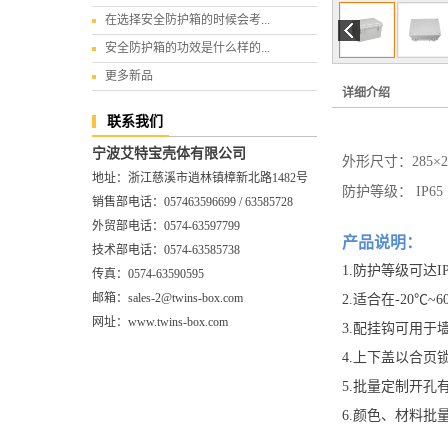
在选择安全防护箱的时候会考...
安全防护箱的功效是什么样的...
更多新品
详细介绍
联系我们
宁波艾特宝壳体有限公司
外形尺寸：285×2
地址：浙江慈溪市逍林镇樟新北路1482号
防护等级： IP65
销售部电话：057463596699 / 63585728
外贸部电话：0574-63597799
产品说明：
技术部电话：0574-63585738
1.防护等级可达IP
传真：0574-63590595
邮箱：sales-2@twins-box.com
2.
适合在-20℃~
网址：www.twins-box.com
3.配挂钩可用于
4.上下盖以合页
5.批量定制开孔
6.颜色、材料批