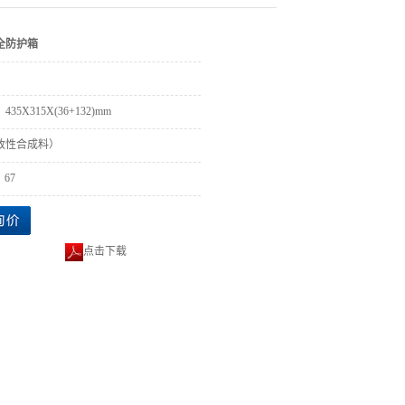
全防护箱
35X315X(36+132)mm
（改性合成料）
：67
点击下载