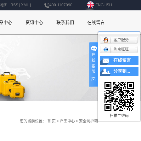
地图
|
RSS
|
XML
|
400-1107090
ENGLISH
品中心
资讯中心
联系我们
在线留言
公司新闻
联系我们
客户服务
淘宝旺旺
行业新闻
深圳办事处
在
在线留言
线
技术知识
上海办事处
客
分享到...
服
北京办事处
杭州办事处
南京办事处
西安办事处
扫描二维码
您的当前位置：
首 页
>
产品中心
>
安全防护箱
辽宁办事处