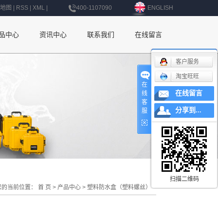
地图
|
RSS
|
XML
|
400-1107090
ENGLISH
品中心
资讯中心
联系我们
在线留言
公司新闻
联系我们
客户服务
淘宝旺旺
行业新闻
深圳办事处
在
在线留言
线
技术知识
上海办事处
客
分享到...
服
北京办事处
杭州办事处
南京办事处
西安办事处
扫描二维码
您的当前位置：
首 页
>
产品中心
>
塑料防水盒（塑料螺丝）
辽宁办事处