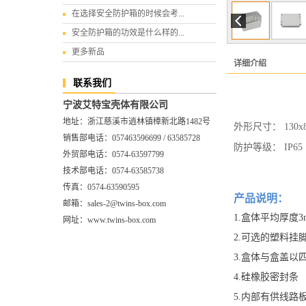
在选择安全防护箱的时候会考...
安全防护箱的功效是什么样的...
更多新品
详细介绍
联系我们
宁波艾特宝壳体有限公司
地址：浙江慈溪市逍林镇樟新北路1482号
外形尺寸： 130x8
销售部电话：057463596699 / 63585728
防护等级： IP65
外贸部电话：0574-63597799
技术部电话：0574-63585738
传真：0574-63590595
产品说明：
邮箱：sales-2@twins-box.com
1.盒体平均厚度
网址：www.twins-box.com
2.可选的塑料
3.盒体与盒盖以
4.硅橡胶密封条
5.内部有供线路