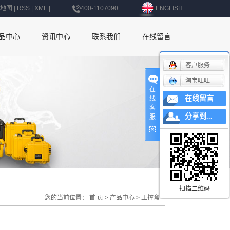
地图
|
RSS
|
XML
|
400-1107090
ENGLISH
品中心
资讯中心
联系我们
在线留言
公司新闻
联系我们
客户服务
淘宝旺旺
行业新闻
深圳办事处
在
在线留言
线
技术知识
上海办事处
客
分享到...
服
北京办事处
杭州办事处
南京办事处
西安办事处
扫描二维码
您的当前位置：
首 页
>
产品中心
>
工控盒
辽宁办事处