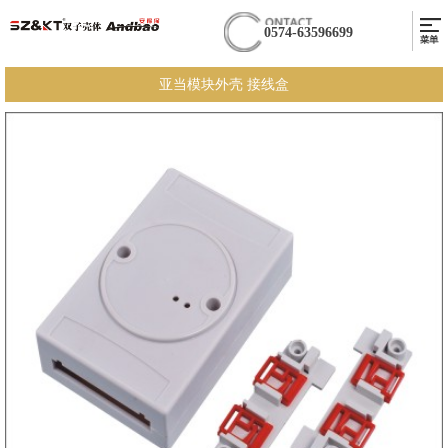
0574-63596699
亚当模块外壳 接线盒