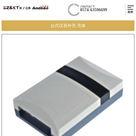
0574-63596699
台式仪表外壳 壳体