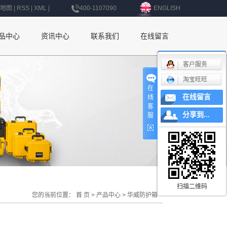
地图
|
RSS
|
XML
|
400-1107090
ENGLISH
品中心
资讯中心
联系我们
在线留言
公司新闻
联系我们
客户服务
淘宝旺旺
行业新闻
深圳办事处
在
在线留言
线
技术知识
上海办事处
客
分享到...
服
北京办事处
杭州办事处
南京办事处
西安办事处
扫描二维码
您的当前位置：
首 页
>
产品中心
>
华威防护箱
辽宁办事处