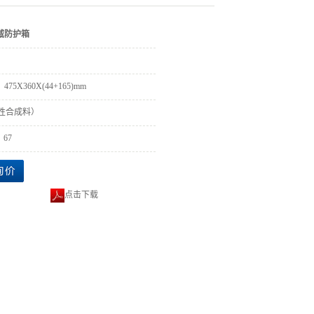
威防护箱
75X360X(44+165)mm
改性合成料）
：67
点击下载