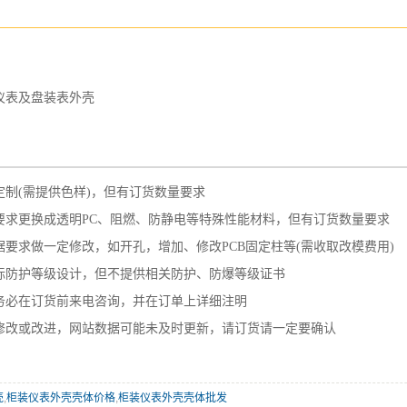
仪表及盘装表外壳
——————————————————————
定制(需提供色样)，但有订货数量要求
要求更换成透明PC、阻燃、防静电等特殊性能材料，但有订货数量要求
要求做一定修改，如开孔，增加、修改PCB固定柱等(需收取改模费用)
标防护等级设计，但不提供相关防护、防爆等级证书
务必在订货前来电咨询，并在订单上详细注明
修改或改进，网站数据可能未及时更新，请订货请一定要确认
壳
,
柜装仪表外壳壳体价格
,
柜装仪表外壳壳体批发