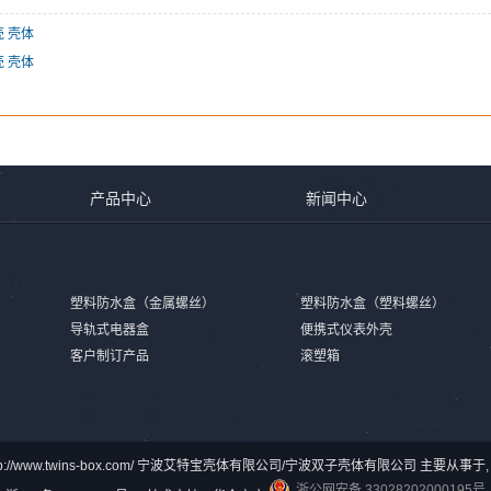
 壳体
 壳体
产品中心
新闻中心
塑料防水盒（金属螺丝）
塑料防水盒（塑料螺丝）
导轨式电器盒
便携式仪表外壳
客户制订产品
滚塑箱
© http://www.twins-box.com/ 宁波艾特宝壳体有限公司/宁波双子壳体有限公司 主要从
浙公网安备 33028202000195号