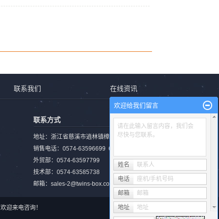
联系我们
在线资讯
欢迎给我们留言
联系方式
请在此输入留言内容，我们会
尽快与您联系。
地址：浙江省慈溪市逍林镇樟新北路1482号
销售电话：0574-63596699 63585728
外贸部：0574-63597799
姓名
联系人
技术部：0574-63585738
电话
座机/手机号码
邮箱：sales-2@twins-box.com
邮箱
邮箱
地址
地址
事于, 欢迎来电咨询！