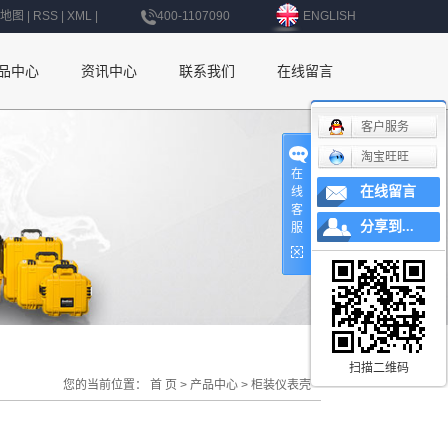
地图
|
RSS
|
XML
|
400-1107090
ENGLISH
品中心
资讯中心
联系我们
在线留言
公司新闻
联系我们
客户服务
淘宝旺旺
行业新闻
深圳办事处
在
在线留言
线
技术知识
上海办事处
客
分享到...
服
北京办事处
杭州办事处
南京办事处
西安办事处
扫描二维码
您的当前位置：
首 页
>
产品中心
>
柜装仪表壳
辽宁办事处