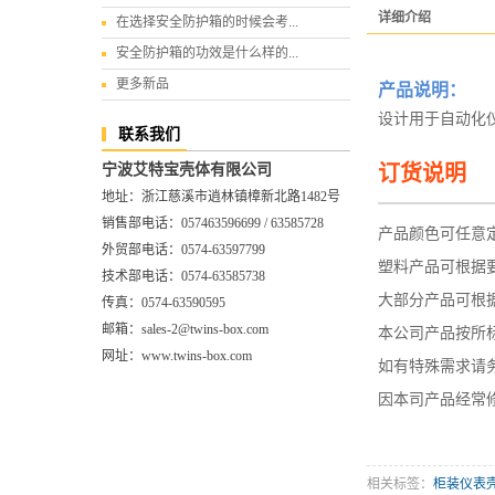
详细介绍
在选择安全防护箱的时候会考...
安全防护箱的功效是什么样的...
更多新品
产品说明：
设计用于自动化
联系我们
宁波艾特宝壳体有限公司
订货说明
地址：浙江慈溪市逍林镇樟新北路1482号
—————
销售部电话：057463596699 / 63585728
产品颜色可任意
外贸部电话：0574-63597799
塑料产品可根据
技术部电话：0574-63585738
大部分产品可根据
传真：0574-63590595
邮箱：sales-2@twins-box.com
本公司产品按所
网址：www.twins-box.com
如有特殊需求请
因本司产品经常
相关标签：
柜装仪表