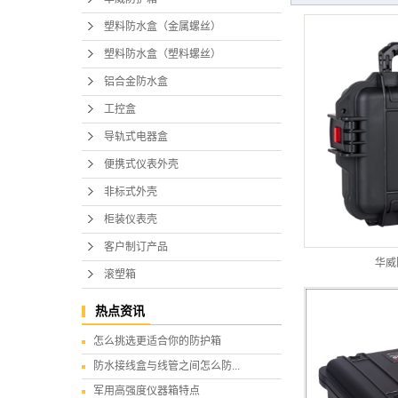
塑料防水盒（金属螺丝）
塑料防水盒（塑料螺丝）
铝合金防水盒
工控盒
导轨式电器盒
便携式仪表外壳
非标式外壳
柜装仪表壳
客户制订产品
华威防
滚塑箱
热点资讯
怎么挑选更适合你的防护箱
防水接线盒与线管之间怎么防...
军用高强度仪器箱特点