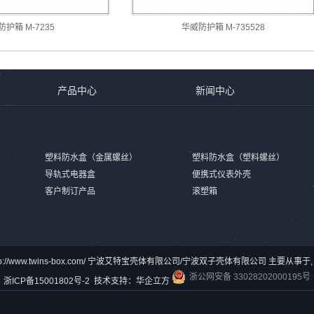
护箱 M-7235
华威防护箱 M-735528
产品中心
新闻中心
塑料防水盒（金属螺丝）
塑料防水盒（塑料螺丝）
导轨式电器盒
便携式仪表外壳
客户制订产品
滚塑箱
© http://www.twins-box.com/ 宁波艾特宝壳体有限公司/宁波双子壳体有限公司 主要从
浙公网安备 33028202000195号
浙ICP备15001802号-2
技术支持：
华企立方