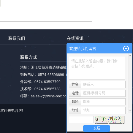
联系我们
在线资讯
欢迎给我们留言
联系方式
请在此输入留言内容，我们会
尽快与您联系。
地址：浙江省慈溪市逍林镇樟新北路1482号
销售电话：0574-63596699 63585728
外贸部：0574-63597799
姓名
联系人
技术部：0574-63585738
电话
座机/手机号码
邮箱：sales-2@twins-box.com
邮箱
邮箱
地址
地址
事于, 欢迎来电咨询！