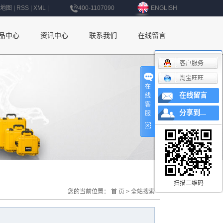
地图
|
RSS
|
XML
|
400-1107090
ENGLISH
品中心
资讯中心
联系我们
在线留言
公司新闻
联系我们
客户服务
淘宝旺旺
行业新闻
深圳办事处
在
在线留言
线
技术知识
上海办事处
客
分享到...
服
北京办事处
杭州办事处
南京办事处
西安办事处
扫描二维码
您的当前位置：
首 页
> 全站搜索
辽宁办事处