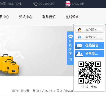
地图
|
RSS
|
XML
|
400-1107090
ENGLISH
品中心
资讯中心
联系我们
在线留言
公司新闻
联系我们
客户服务
淘宝旺旺
行业新闻
深圳办事处
在
在线留言
线
技术知识
上海办事处
客
分享到...
服
北京办事处
杭州办事处
南京办事处
西安办事处
扫描二维码
您的当前位置：
首 页
>
产品中心
>
导轨式电器盒
辽宁办事处