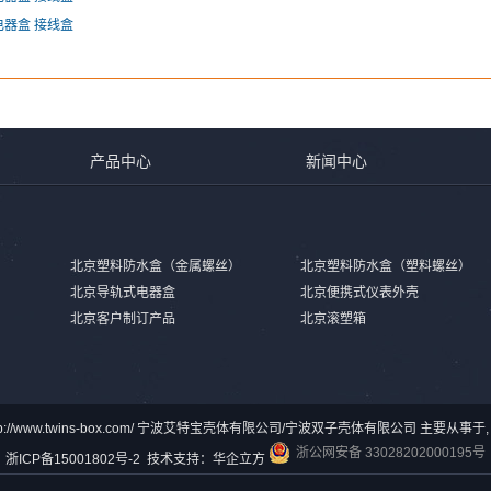
器盒 接线盒
产品中心
新闻中心
北京塑料防水盒（金属螺丝）
北京塑料防水盒（塑料螺丝）
北京导轨式电器盒
北京便携式仪表外壳
北京客户制订产品
北京滚塑箱
© http://www.twins-box.com/ 宁波艾特宝壳体有限公司/宁波双子壳体有限公司 主要从
浙公网安备 33028202000195号
浙ICP备15001802号-2
技术支持：
华企立方