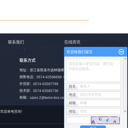
联系我们
在线资讯
欢迎给我们留言
联系方式
请在此输入留言内容，我们会
尽快与您联系。
地址：浙江省慈溪市逍林镇樟新北路1482号
销售电话：0574-63596699 63585728
外贸部：0574-63597799
姓名
联系人
技术部：0574-63585738
电话
座机/手机号码
邮箱：sales-2@twins-box.com
邮箱
邮箱
地址
地址
事于, 欢迎来电咨询！