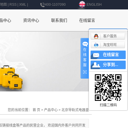
地图
|
RSS
|
XML
|
400-1107090
ENGLISH
品中心
资讯中心
联系我们
在线留言
公司新闻
联系我们
客户服务
淘宝旺旺
行业新闻
深圳办事处
在
在线留言
线
技术知识
上海办事处
客
分享到...
服
北京办事处
杭州办事处
南京办事处
西安办事处
扫描二维码
您的当前位置：
首 页
>
产品中心
>
北京导轨式电器盒
辽宁办事处
压铸接线盒等产品的民营企业， 欢迎国内外客户共同开发